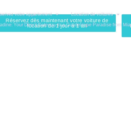
servez votre appartement
Location de voitures
Réservez dès maintenant votre voiture de
adine: Your Direct Gateway to a Guadeloupe Paradise from Mia
location de 1 jour à 1 an
 choisir ?
Location de voiture
 vacances
Location de voiture de courte 
de paiement
Location longue durée de voit
Guadeloupe