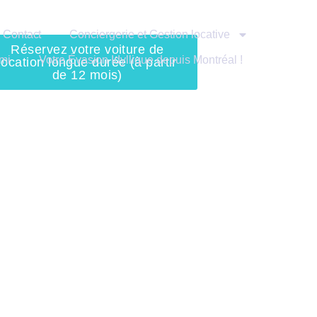
Contact
Conciergerie et Gestion locative
Réservez votre voiture de
mi
Votre Évasion Idyllique depuis Montréal !
location longue durée (à partir
de 12 mois)
Accueil
durée
Nos moyens de paiement
ures en
Conciergerie et Gestion locative
Conditions générales de
confidentialités