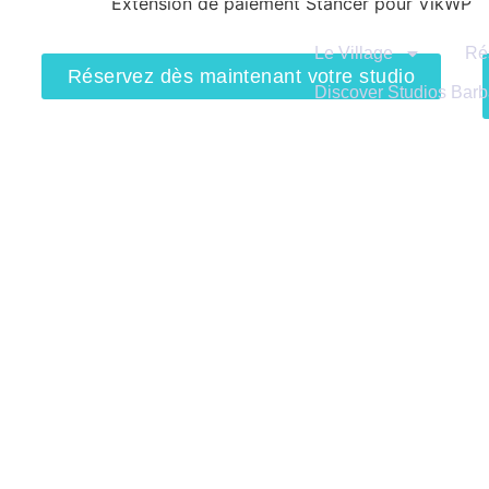
contenu
Extension de paiement Stancer pour VikWP
principal
Le Village
Ré
Réservez dès maintenant votre studio
Discover Studios Barb
Adresse : Village Vacances Anse à la
Quel bâtiment
Barque
Réservez vos
97180 SAINTE ANNE
Nos moyens 
Guadeloupe
Téléphone: +590691262924
Email: reservations@studios-