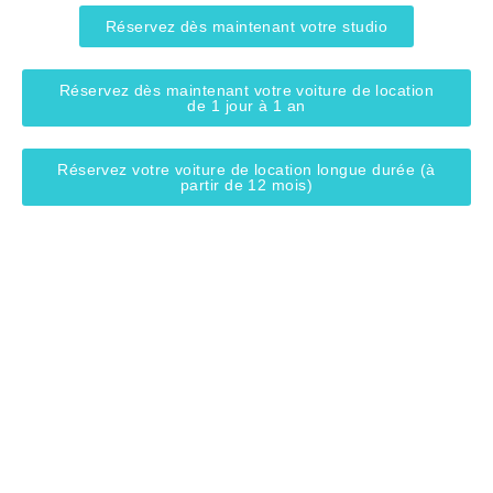
Réservez dès maintenant votre studio
Réservez dès maintenant votre voiture de location
de 1 jour à 1 an
Réservez votre voiture de location longue durée (à
partir de 12 mois)
Adresse : Village Vacances Anse à la Barque
Que
97180 SAINTE ANNE
Rés
Guadeloupe
No